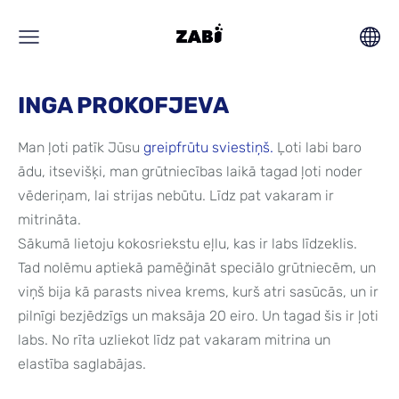
INGA PROKOFJEVA
Man ļoti patīk Jūsu
greipfrūtu sviestiņš.
Ļoti labi baro
ādu, itsevišķi, man grūtniecības laikā tagad ļoti noder
vēderiņam, lai strijas nebūtu. Līdz pat vakaram ir
mitrināta.
Sākumā lietoju kokosriekstu eļlu, kas ir labs līdzeklis.
Tad nolēmu aptiekā pamēğināt speciālo grūtniecēm, un
viņš bija kā parasts nivea krems, kurš atri sasūcās, un ir
pilnīgi bezjēdzīgs un maksāja 20 eiro. Un tagad šis ir ļoti
labs. No rīta uzliekot līdz pat vakaram mitrina un
elastība saglabājas.