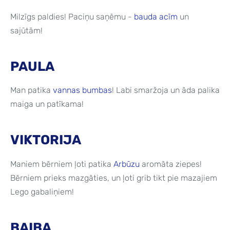
Milzīgs paldies! Paciņu saņēmu -
bauda acīm
un
sajūtām!
PAULA
Man patika
vannas bumbas
! Labi smaržoja un āda palika
maiga un patīkama!
VIKTORIJA
Maniem bērniem ļoti patika
Arbūzu
aromāta ziepes!
Bērniem prieks mazgāties, un ļoti grib tikt pie mazajiem
Lego gabaliņiem!
BAIBA