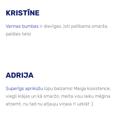
KRISTĪNE
Vannas bumbas
ir dievīgas, ļoti patīkama smarža,
paldies liels!
ADRIJA
Superīgs aprikožu
lūpu balzams! Maiga kosistence,
viegli klājas un kā smaržo, meita visu laiku mēģina
atņemt, nu tad nu atļauju viņaia rī uzklāt :)