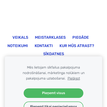
VEIKALS
MEISTARKLASES
PIEGĀDE
NOTEIKUMI
KONTAKTI
KUR MŪS ATRAST?
SĪKDATNES
©
ZABi 2026
Mēs lietojam sīkfailus pakalpojuma
nodrošināšanai, mārketinga nolūkiem un
pakalpojuma uzlabošanai.
Pielāgot
Pieņemt visus
Pieņemt tikai nepieciešamos