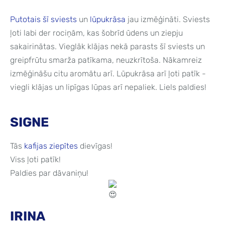
Putotais šī sviests
un
lūpukrāsa
jau izmēģināti. Sviests
ļoti labi der rociņām, kas šobrīd ūdens un ziepju
sakairinātas. Vieglāk klājas nekā parasts šī sviests un
greipfrūtu smarža patīkama, neuzkrītoša. Nākamreiz
izmēģināšu citu aromātu arī. Lūpukrāsa arī ļoti patīk -
viegli klājas un lipīgas lūpas arī nepaliek. Liels paldies!
SIGNE
Tās
kafijas ziepītes
dievīgas!
Viss ļoti patīk!
Paldies par dāvaniņu!
IRINA