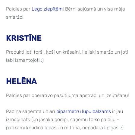
Paldies par
Lego ziepītēm
! Bērni sajūsmā un visa māja
smaržo!
KRISTĪNE
Produkti ļoti forši, koši un krāsaini, lieliski smaržo un ļoti
labi izmantojot! :)
HELĒNA
Paldies par operatīvo pasūtījuma apstrādi un izsūtīšanu!
Paciņa saņemta un arī
piparmētru lūpu balzams
ir jau
izmēģināts (un jāsaka godīgi, saņēmu to ko gaidīju -
patīkami kņudina lūpas un mitrina, nepadara lipīgas! :)