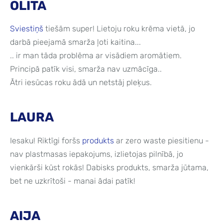
OLITA
Sviestiņš
tiešām super! Lietoju roku krēma vietā, jo
darbā pieejamā smarža ļoti kaitina...
.. ir man tāda problēma ar visādiem aromātiem.
Principā patīk visi, smarža nav uzmācīga..
Ātri iesūcas roku ādā un netstāj pleķus.
LAURA
Iesaku! Riktīgi foršs
produkts
ar zero waste piesitienu -
nav plastmasas iepakojums, izlietojas pilnībā, jo
vienkārši kūst rokās! Dabisks produkts, smarža jūtama,
bet ne uzkrītoši - manai ādai patīk!
AIJA