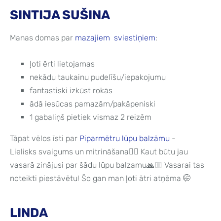
SINTIJA SUŠINA
Manas domas par
mazajiem sviestiņiem
:
⠀
ļoti ērti lietojamas
nekādu taukainu pudelīšu/iepakojumu
fantastiski izkūst rokās
ādā iesūcas pamazām/pakāpeniski
1 gabaliņš pietiek vismaz 2 reizēm
Tāpat vēlos īsti par
Piparmētru lūpu balzāmu
-
⠀
Lielisks svaigums un mitrināšana👌🏼 Kaut būtu jau
vasarā zinājusi par šādu lūpu balzamu🙏🏼 Vasarai tas
noteikti piestāvētu! Šo gan man ļoti ātri atņēma 🤭
LINDA