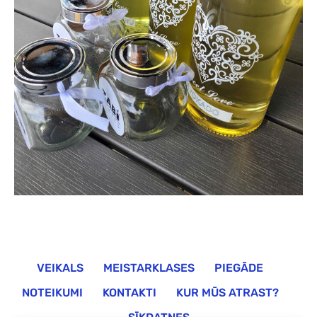
VEIKALS
MEISTARKLASES
PIEGĀDE
NOTEIKUMI
KONTAKTI
KUR MŪS ATRAST?