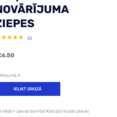
NOVĀRĪJUMA
ZIEPES
★★★★★
(6)
€6.50
Atlikumā 4
IELIKT GROZĀ
ni kāda ir pļavas burvība?Kad dziļi klusās pļavās