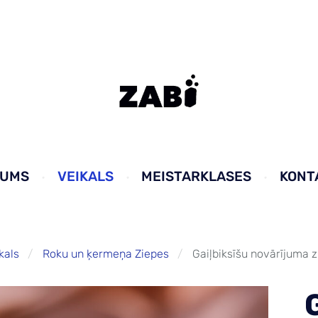
KUMS
VEIKALS
MEISTARKLASES
KONT
kals
Roku un ķermeņa Ziepes
Gaiļbiksīšu novārījuma 