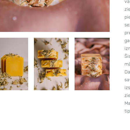
va
zi
pi
se
pr
ga
iz
Ši
mā
Da
sa
iz
zi
Ma
ti