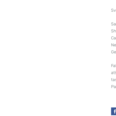
Sv
Sa
Sh
Ca
Ne
Ge
Fa
at
ta
Pa