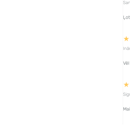
San
Ļot
★
Inā
Vēl
★
Sig
Mai