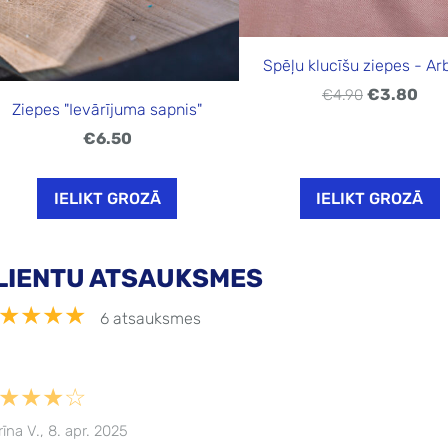
Spēļu klucīšu ziepes - Ar
€3.80
€4.90
Ziepes "Ievārījuma sapnis"
€6.50
IELIKT GROZĀ
IELIKT GROZĀ
LIENTU ATSAUKSMES
★★★★
6 atsauksmes
★★★☆
rīna V., 8. apr. 2025