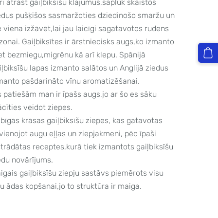
ri atrast gaiļbiksīšu klajumus,saplūk skaistos
edus pušķīšos sasmaržoties dziedinošo smaržu un
e viena izžāvēt,lai jau laicīgi sagatavotos rudens
zonai. Gaiļbiksītes ir ārstniecisks augs,ko izmanto
et bezmiegu,migrēnu kā arī klepu. Spānijā
iļbiksīšu lapas izmanto salātos un Anglijā ziedus
manto pašdarināto vīnu aromatizēšanai.
s patiešām man ir īpašs augs,jo ar šo es sāku
cīties veidot ziepes.
bīgās krāsas gaiļbiksīšu ziepes, kas gatavotas
vienojot augu eļļas un ziepjakmeni, pēc īpaši
strādātas receptes,kurā tiek izmantots gaiļbiksīšu
edu novārījums.
igais gaiļbiksīšu ziepju sastāvs piemērots visu
pu ādas kopšanai,jo to struktūra ir maiga.