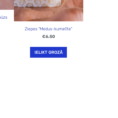
būzs
Ziepes "Medus-kumelīte"
€6.50
IELIKT GROZĀ