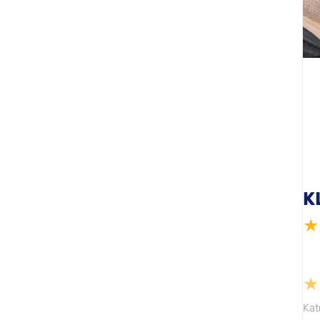
K
★
★
Kat