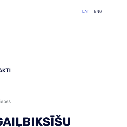
LAT
ENG
AKTI
ziepes
GAIĻBIKSĪŠU