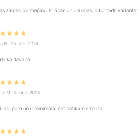
ās ziepes, ko mēģinu. Ir labas un unikālas, citur tāds variants
★★★★
ta B., 25. jūn. 2024
ida kā dāvana
★★★★
tija M., 4. dec. 2023
i labi puto un ir minimāla, bet patīkam smarža.
★★★★