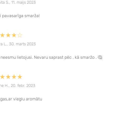
ita S., 11. maijs 2023
i pavasarīga smarža!
★★★☆
ra L., 30. marts 2023
 neesmu lietojusi. Nevaru saprast pēc , kā smaržo . 🤔
★★★★
ne H., 20. febr. 2023
gas,ar vieglu aromātu