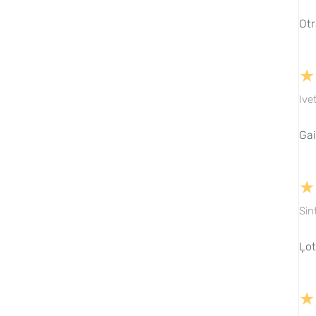
Otr
★
Ive
Ga
★
Sin
Ļot
★