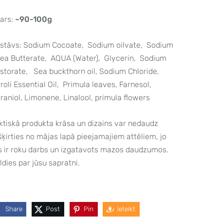
ars:
~90-100g
stāvs: Sodium Cocoate, Sodium oilvate, Sodium
ea Butterate, AQUA (Water), Glycerin, Sodium
storate, Sea buckthorn oil, Sodium Chloride,
roli Essential Oil, Primula leaves, Farnesol,
raniol, Limonene, Linalool, primula flowers
ktiskā produkta krāsa un dizains var nedaudz
šķirties no mājas lapā pieejamajiem attēliem, jo
s ir roku darbs un izgatavots mazos daudzumos.
ldies par jūsu sapratni.
Share
Post
Pin
Ieteikt