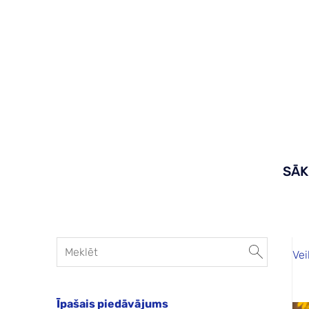
SĀ
Vei
Īpašais piedāvājums