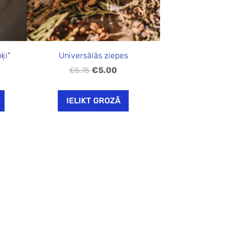
ķi"
Universālās ziepes
€5.00
€5.75
IELIKT GROZĀ