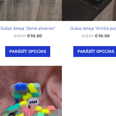
Dušas želeja "Zeme atveries"
Dušas želeja "Grinča puņ
€10.50
€10.50
€13.99
€13.99
PARĀDĪT OPCIJAS
PARĀDĪT OPCIJAS