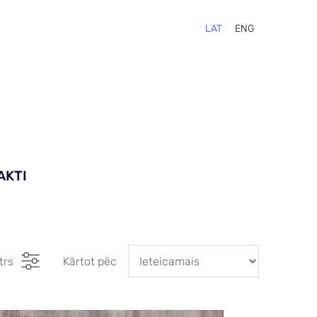
LAT
ENG
AKTI
ltrs
Kārtot pēc