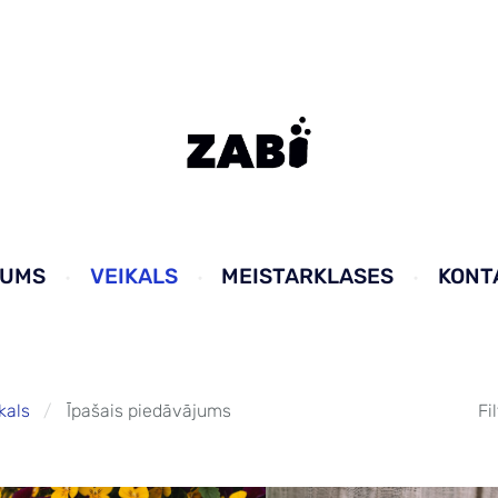
KUMS
VEIKALS
MEISTARKLASES
KONT
kals
Īpašais piedāvājums
Fi