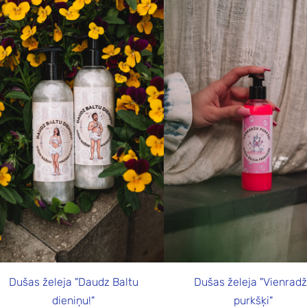
Dušas želeja "Daudz Baltu
Dušas želeja "Vienrad
dieniņu!"
purkšķi"