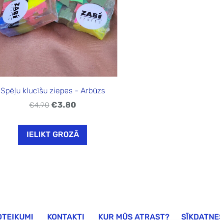
Spēļu klucīšu ziepes - Arbūzs
€3.80
€4.90
IELIKT GROZĀ
OTEIKUMI
KONTAKTI
KUR MŪS ATRAST?
SĪKDATNE