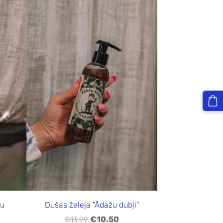
žu
Dušas želeja "Ādažu dubļi"
€10.50
€13.99