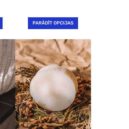
PARĀDĪT OPCIJAS