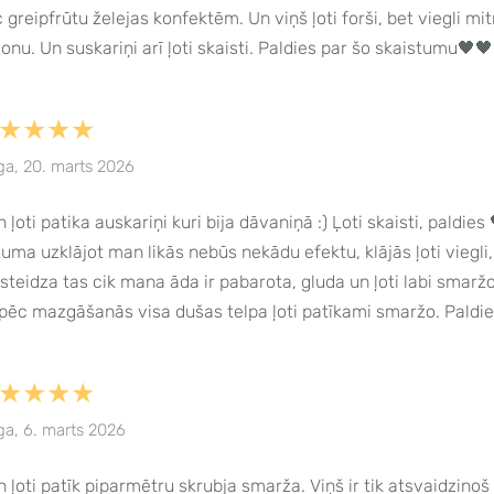
 greipfrūtu želejas konfektēm. Un viņš ļoti forši, bet viegli mi
onu. Un suskariņi arī ļoti skaisti. Paldies par šo skaistumu🖤
★★★★
ga, 20. marts 2026
 ļoti patika auskariņi kuri bija dāvaniņā :) Ļoti skaisti, paldies
uma uzklājot man likās nebūs nekādu efektu, klājās ļoti vieg
steidza tas cik mana āda ir pabarota, gluda un ļoti labi smaržo
pēc mazgāšanās visa dušas telpa ļoti patīkami smaržo. Paldie
★★★★
ga, 6. marts 2026
 ļoti patīk piparmētru skrubja smarža. Viņš ir tik atsvaidzinoš