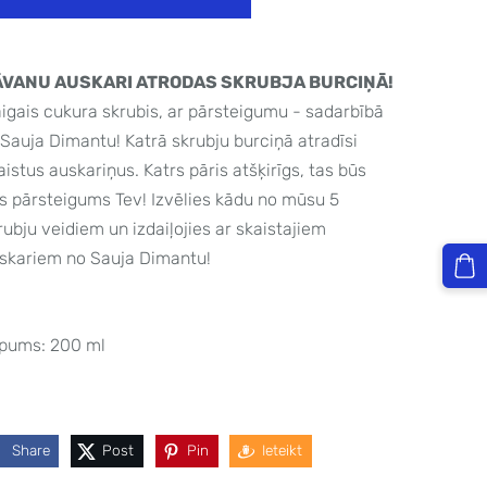
ĀVANU AUSKARI ATRODAS SKRUBJA BURCIŅĀ!
igais cukura skrubis, ar pārsteigumu - sadarbībā
 Sauja Dimantu! Katrā skrubju burciņā atradīsi
aistus auskariņus. Katrs pāris atšķirīgs, tas būs
ts pārsteigums Tev! Izvēlies kādu no mūsu 5
rubju veidiem un izdaiļojies ar skaistajiem
skariem no Sauja Dimantu!
lpums: 200 ml
Share
Post
Pin
Ieteikt