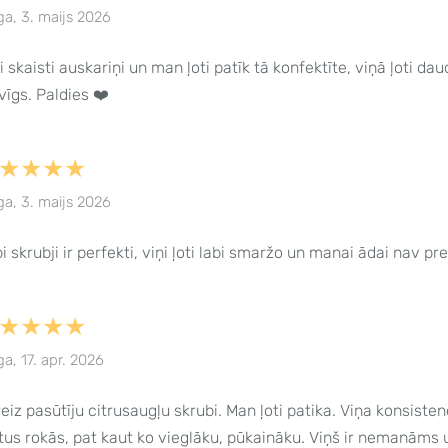
ga, 3. maijs 2026
i skaisti auskariņi un man ļoti patīk tā konfektīte, viņā ļoti d
vīgs. Paldies ❤️
★★★★
ga, 3. maijs 2026
i skrubji ir perfekti, viņi ļoti labi smaržo un manai ādai nav pr
★★★★
ga, 17. apr. 2026
eiz pasūtīju citrusaugļu skrubi. Man ļoti patika. Viņa konsist
tus rokās, pat kaut ko vieglāku, pūkaināku. Viņš ir nemanāms u