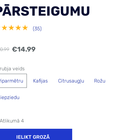
PĀRSTEIGUMU
★★★★★
(35)
€14.99
0.99
rubja veids
iparmētru
Kafijas
Citrusaugļu
Rožu
iepziedu
Atlikumā 4
IELIKT GROZĀ