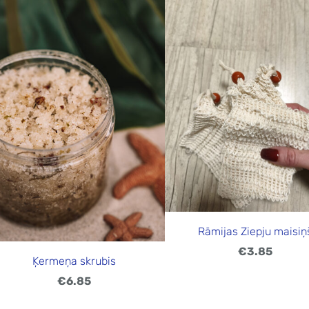
Rāmijas Ziepju maisiņ
€3.85
Ķermeņa skrubis
€6.85