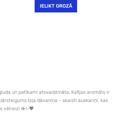
IELIKT GROZĀ
 gluda un patīkami atsvaidzināta. Kafijas aromāts ir
pārsteigums bija dāvaniņa – skaisti auskariņi, kas
os vēlreiz! ☕✨💖