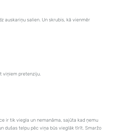
audz auskariņu salien. Un skrubis, kā vienmēr
et viņiem pretenziju.
ence ir tik viegla un nemanāma, sajūta kad ņemu
n dušas telpu pēc viņa būs vieglāk tīrīt. Smaržo