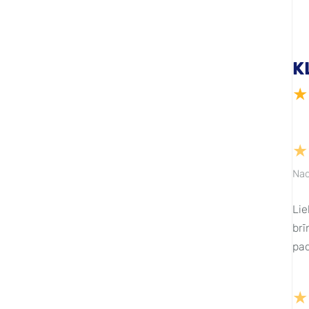
K
★
★
Nad
Lie
brī
pad
★