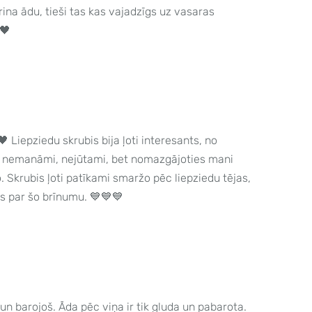
trina ādu, tieši tas kas vajadzīgs uz vasaras
🖤
 🖤 Liepziedu skrubis bija ļoti interesants, no
li, nemanāmi, nejūtami, bet nomazgājoties mani
. Skrubis ļoti patīkami smaržo pēc liepziedu tējas,
s par šo brīnumu. 💙💙💙
 un barojoš. Āda pēc viņa ir tik gluda un pabarota.