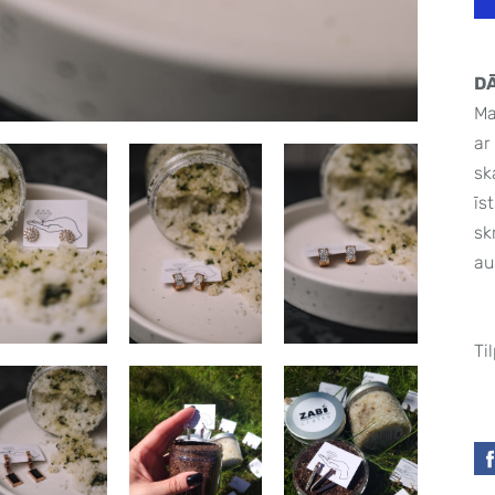
D
Ma
ar
sk
īs
sk
au
Ti