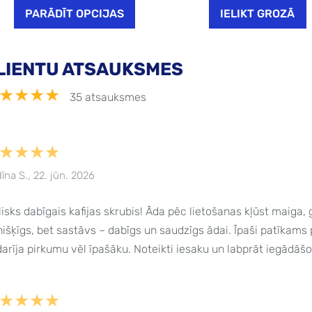
PARĀDĪT OPCIJAS
IELIKT GROZĀ
LIENTU ATSAUKSMES
★★★★
35 atsauksmes
★★★★
īna S., 22. jūn. 2026
lisks dabīgais kafijas skrubis! Āda pēc lietošanas kļūst maiga,
nišķīgs, bet sastāvs – dabīgs un saudzīgs ādai. Īpaši patīkams 
arīja pirkumu vēl īpašāku. Noteikti iesaku un labprāt iegādāš
★★★★