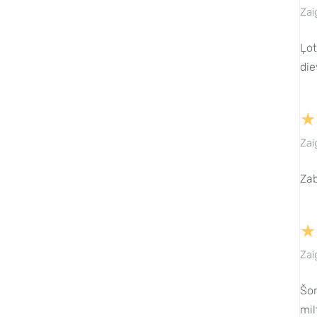
Zai
Ļot
die
★
Zai
Zab
★
Zai
Šor
mil