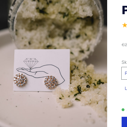
€2
Sk
P
L