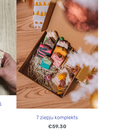
š
7 ziepju komplekts
€59.30