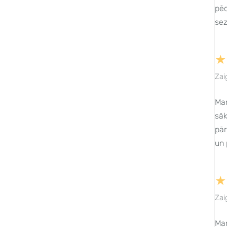
pēc
sez
★
Zai
Man
sāk
pār
un 
★
Zai
Man