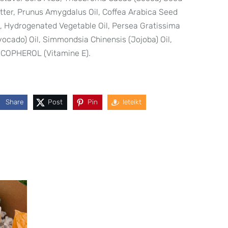
tter, Prunus Amygdalus Oil, Coffea Arabica Seed
l, Hydrogenated Vegetable Oil, Persea Gratissima
vocado) Oil, Simmondsia Chinensis (Jojoba) Oil,
COPHEROL (Vitamine E).
Share
Post
Pin
Ieteikt