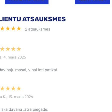
LIENTU ATSAUKSMES
★★★★
2 atsauksmes
★★★★
a, 4. maijs 2026
avinaju masai, vinai loti patika!
★★★★
na K., 13. marts 2026
liska dāvana ,ātra piegāde.