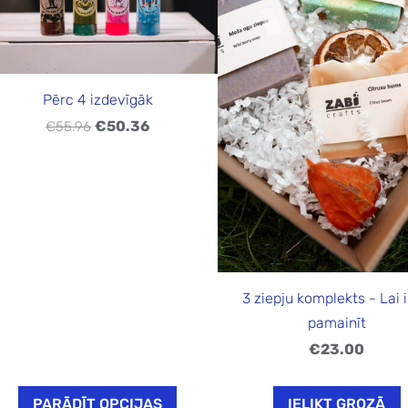
Pērc 4 izdevīgāk
€50.36
€55.96
3 ziepju komplekts - Lai i
pamainīt
€23.00
PARĀDĪT OPCIJAS
IELIKT GROZĀ