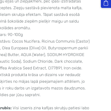
gu eļļas un ziepjakmeni, pēc īpaši izstrādātas
ceptes. Ziepju sastāvā pievienota malta kafija,
lielam skrubja efektam. Tāpat sastāvā esošā
lnā šokolāde ziepēm piešķir maigu un saldu
kolādes aromātu.
ars: 90-100g
stāvs: Cocos Nucifera, Ricinus Communis (Castor)
l, Olea Europaea (Olive) Oil, Butyrospermum parkii
hea) Butter, AQUA (Water), SODIUM HYDROXIDE
austic Soda), Sodium Chloride, Dark chocolate,
ffea Arabica Seed Extract, CI77891, Iron oxide.
ktiskā produkta krāsa un dizains var nedaudz
šķirties no mājas lapā pieejamajiem attēliem, jo
s ir roku darbs un izgatavots mazos daudzumos.
ldies par jūsu sapratni.
rubis:
Visi izsenis zina kafijas skrubju patiesi labo