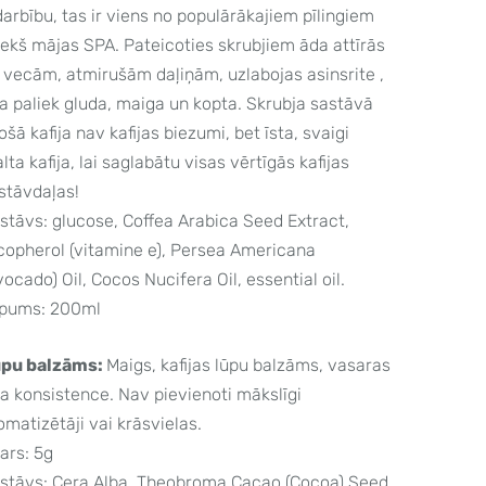
darbību, tas ir viens no populārākajiem pīlingiem
iekš mājas SPA. Pateicoties skrubjiem āda attīrās
 vecām, atmirušām daļiņām, uzlabojas asinsrite ,
a paliek gluda, maiga un kopta. Skrubja sastāvā
ošā kafija nav kafijas biezumi, bet īsta, svaigi
lta kafija, lai saglabātu visas vērtīgās kafijas
stāvdaļas!
stāvs: glucose, Coffea Arabica Seed Extract,
copherol (vitamine e), Persea Americana
vocado) Oil, Cocos Nucifera Oil, essential oil.
lpums: 200ml
pu balzāms:
Maigs, kafijas lūpu balzāms, vasaras
pa konsistence. Nav pievienoti mākslīgi
omatizētāji vai krāsvielas.
ars: 5g
stāvs: Cera Alba, Theobroma Cacao (Cocoa) Seed