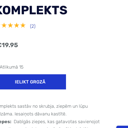
KOMPLEKTS
★★★★★
(2)
€19.95
Atlikumā 15
IELIKT GROZĀ
mplekts sastāv no skrubja, ziepēm un lūpu
lzāma. Iesaiņots dāvanu kastītē.
epes:
Dabīgās ziepes, kas gatavotas savienojot