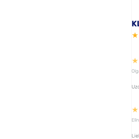
K
★
★
Olg
Uzd
★
Elī
Lie