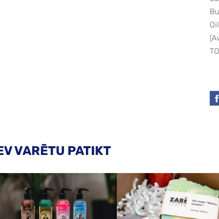
Bu
Oi
(A
TO
EV VARĒTU PATIKT