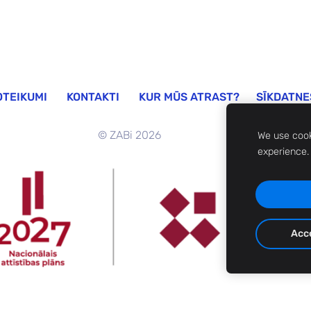
OTEIKUMI
KONTAKTI
KUR MŪS ATRAST?
SĪKDATNE
©
ZABi 2026
We use cook
experience
Acce