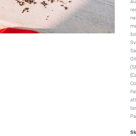
au
re
ne
me
šo
Sv
Sa
Oi
(S
(C
Co
Fa
at
ta
Pa
Sk