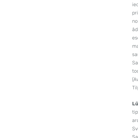
ie
pr
no
ād
es
ma
sa
Sa
to
(A
Ti
Lū
ti
ar
Sv
Sa