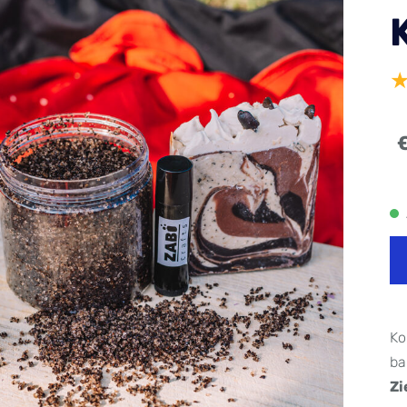
Ko
ba
Zi