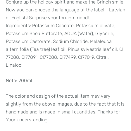
Conjure up the holiday spirit and make the Grinch smile!
Now you can choose the language of the label - Latvian
or English! Surprise your foreign friend!
Ingredients: Potassium Cocoate, Potassium olivate,
Potassium Shea Butterate, AQUA (Water), Glycerin,
Potassium Castorate, Sodium Chloride, Melaleuca
alternifolia (Tea tree) leaf oil, Pinus sylvestris leaf oil, Cl
77288, CI77891, CI77288, CI77499, CI77019, Citral,
Linalool
Neto: 200ml
The color and design of the actual item may vary
slightly from the above images, due to the fact that it is
handmade and is made in small quantities. Thanks for
Your understanding.