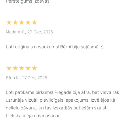
Pērsteigums izdevās!
★★★★★
Madara K., 29 Dec, 2025
Ļoti oriģinals nosaukums! Bērni bija sajūsmā! :)
★★★★★
Elīna K., 27 Dec, 2025
Ļoti patīkams pirkums! Piegāde bija ātra, bet visvairāk
uzrunāja vizuāli pievilcīgais iepakojums. Izvēlējos kā
nelielu dāvanu, un tas izskatījās patiešām skaisti.
Lieliska ideja dāvināšanai.