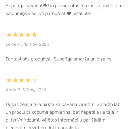
Superīga dāvana!🎁 Un pievienotās mazās uzlīmītes un
saldumiņš,viss ļoti pārdomāti❤️ Iesaku!❄️
★★★★★
Lelde M., 16 Nov, 2023
Fantastisks produkts!!! Superīga smarža un dizains!
★★★★☆
Anda P., 9 Nov, 2023
Dušas želeja tika pirkta kā dāvana vīrietim. Smaržo labi
un produkts kopumā apmierina, bet nepatika ka tajā ir
gliteri/mirdzumi. Vēlētos informāciju par šādām
piedevām dezēt produkta aprakstā.