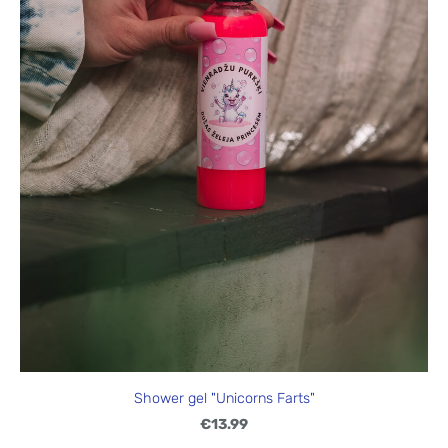
Shower gel "Unicorns Farts"
€13.99