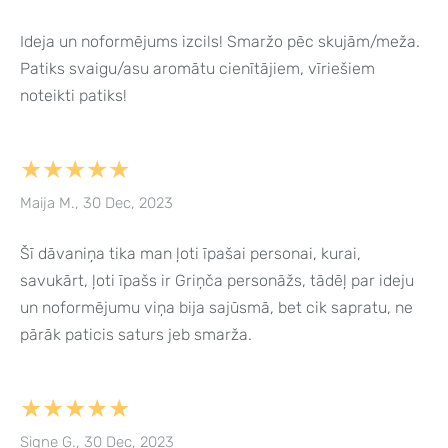
Ideja un noformējums izcils! Smaržo pēc skujām/meža.
Patiks svaigu/asu aromātu cienītājiem, vīriešiem
noteikti patiks!
★★★★★
Maija M., 30 Dec, 2023
Šī dāvaniņa tika man ļoti īpašai personai, kurai,
savukārt, ļoti īpašs ir Griņča personāžs, tādēļ par ideju
un noformējumu viņa bija sajūsmā, bet cik sapratu, ne
pārāk paticis saturs jeb smarža.
★★★★★
Signe G., 30 Dec, 2023