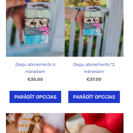
Ziepju abonements 6
Ziepju abonements 12
mēnešiem
mēnešiem
€35.00
€37.00
PARĀDĪT OPCIJAS
PARĀDĪT OPCIJAS