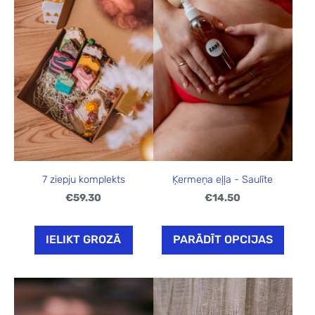
7 ziepju komplekts
Ķermeņa eļļa - Saulīte
€59.30
€14.50
IELIKT GROZĀ
PARĀDĪT OPCIJAS