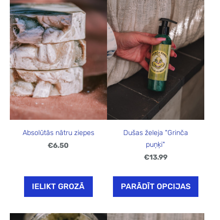
Dušas želeja "Grinča
Absolūtās nātru ziepes
puņķi"
€6.50
€13.99
IELIKT GROZĀ
PARĀDĪT OPCIJAS