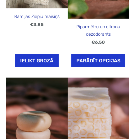
Rāmijas Ziepju maisiņš
€3.85
Piparmētru un citronu
dezodorants
€6.50
IELIKT GROZĀ
PARĀDĪT OPCIJAS