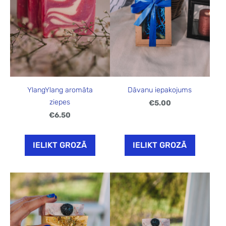
YlangYlang aromāta
Dāvanu iepakojums
ziepes
€5.00
€6.50
IELIKT GROZĀ
IELIKT GROZĀ