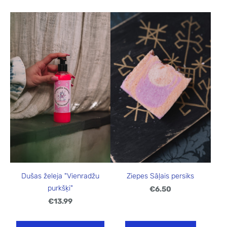
Dušas želeja "Vienradžu
Ziepes Sāļais persiks
purkšķi"
€6.50
€13.99