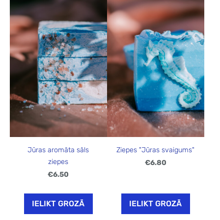
Jūras aromāta sāls
Ziepes "Jūras svaigums"
ziepes
€6.80
€6.50
IELIKT GROZĀ
IELIKT GROZĀ