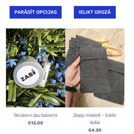
PARĀDĪT OPCIJAS
IELIKT GROZĀ
Skrubis+Lūpu balzams
Ziepju maisiņš - Sūklis
dušai
€12.00
€4.20