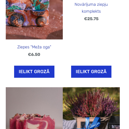
Novārījuma ziepju
komplekts
€25.75
Ziepes "Meža oga"
€6.50
IELIKT GROZĀ
IELIKT GROZĀ