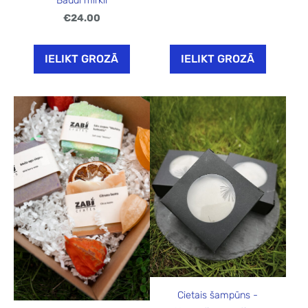
Baudi mirkli
€24.00
IELIKT GROZĀ
IELIKT GROZĀ
Cietais šampūns -