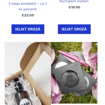
Normāliem matiem
3 ziepju komplekts - Lai ir
€10.90
ko pamainīt
€23.00
IELIKT GROZĀ
IELIKT GROZĀ