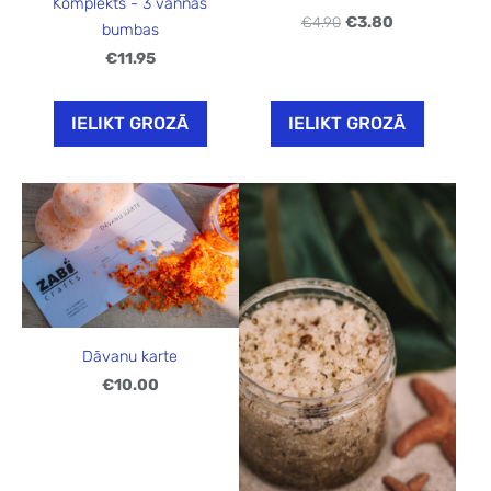
Komplekts - 3 vannas
€4.90
€3.80
bumbas
€11.95
IELIKT GROZĀ
IELIKT GROZĀ
Dāvanu karte
€10.00