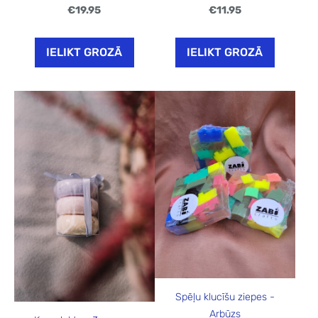
€19.95
€11.95
IELIKT GROZĀ
IELIKT GROZĀ
Spēļu klucīšu ziepes -
Arbūzs