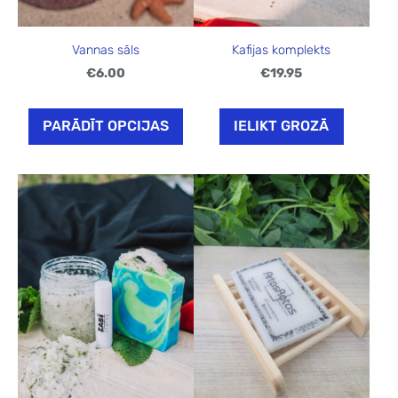
Vannas sāls
Kafijas komplekts
€6.00
€19.95
PARĀDĪT OPCIJAS
IELIKT GROZĀ