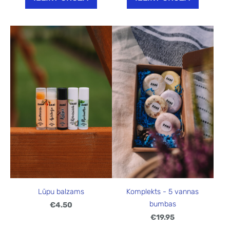
Lūpu balzams
Komplekts - 5 vannas
bumbas
€4.50
€19.95