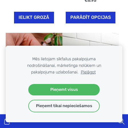
€6.95
IELIKT GROZĀ
PARĀDĪT OPCIJAS
Mēs lietojam sīkfailus pakalpojuma
nodrošināšanai, mārketinga nolūkiem un
pakalpojuma uzlabošanai.
Pielāgot
Pieņemt visus
Pieņemt tikai nepieciešamos
Lūpu balzams