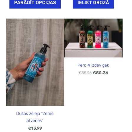
PARĀDĪT OPCIJAS
IELIKT GROZĀ
Pērc 4 izdevīgāk
€55.96
€50.36
Dušas želeja "Zeme
atveries"
€13.99