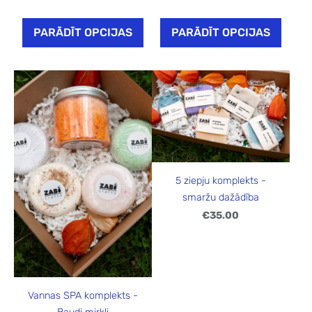
PARĀDĪT OPCIJAS
PARĀDĪT OPCIJAS
5 ziepju komplekts -
smaržu dažādība
€35.00
Vannas SPA komplekts -