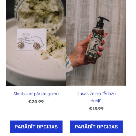
Dušas želeja "Ādažu
Skrubis ar pārsteigumu
dubļi"
€20.99
€13.99
PARĀDĪT OPCIJAS
PARĀDĪT OPCIJAS